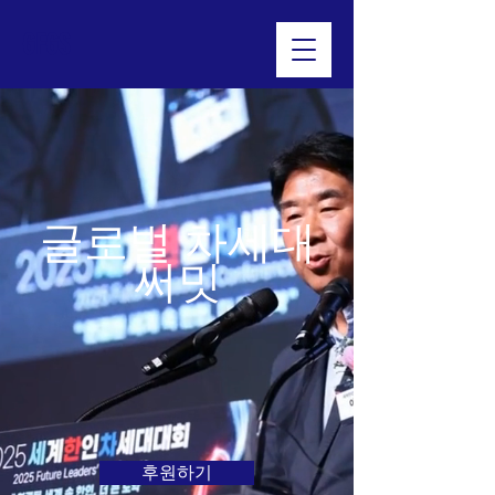
GFGS
​글로벌 차세대
써밋
후원하기